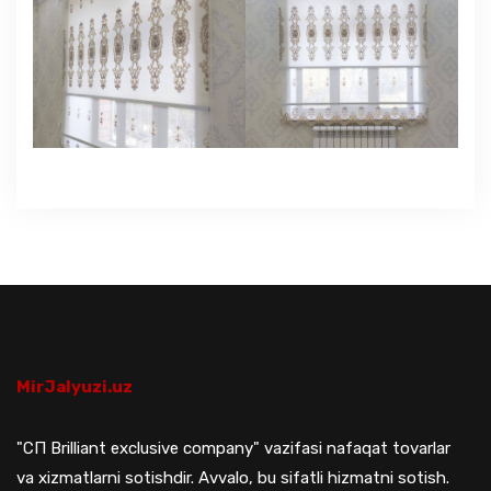
ЯЗЫКИ
ОСТАВИТЬ ЗАЯВКУ
+998 (94) 659 59 49
MirJalyuzi.uz
"СП Brilliant exclusive company" vazifasi nafaqat tovarlar
va xizmatlarni sotishdir. Avvalo, bu sifatli hizmatni sotish.