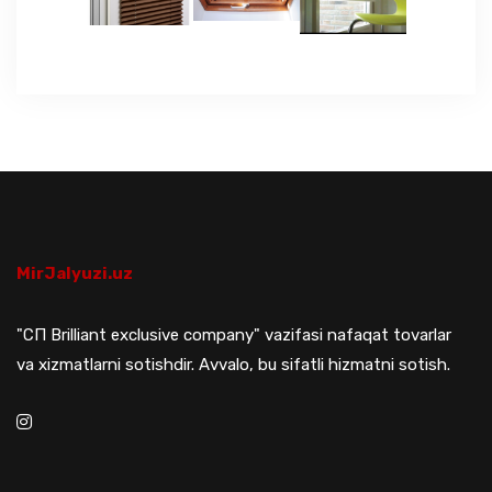
ЯЗЫКИ
ОСТАВИТЬ ЗАЯВКУ
+998 (94) 659 59 49
MirJalyuzi.uz
"СП Brilliant exclusive company" vazifasi nafaqat tovarlar
va xizmatlarni sotishdir. Avvalo, bu sifatli hizmatni sotish.