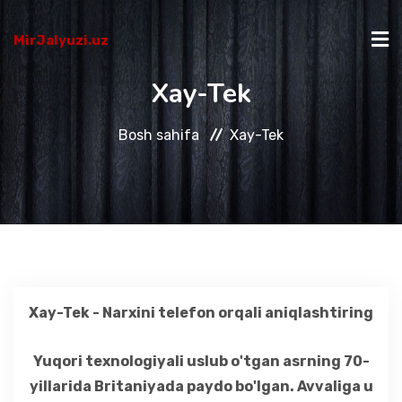
MirJalyuzi.uz
Xay-Tek
BOSH SAHIFA
Bosh sahifa
Xay-Tek
KATALOG
BIZ HAQIMIZDA
SAVOLLAR
Xay-Tek - Narxini telefon orqali aniqlashtiring
ALOQA
Yuqori texnologiyali uslub o'tgan asrning 70-
yillarida Britaniyada paydo bo'lgan. Avvaliga u