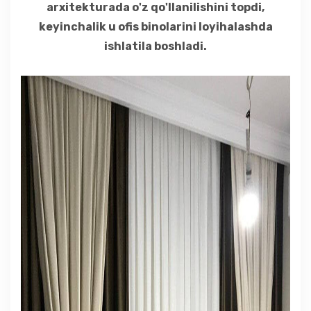
TILLAR
arxitekturada o'z qo'llanilishini topdi,
keyinchalik u ofis binolarini loyihalashda
ishlatila boshladi.
ARIZA QOLDIRISH
+998 (94) 659 59 49